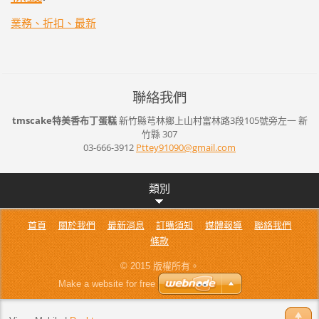
業務、折扣、最新
聯絡我們
tmscake特美香布丁蛋糕
新竹縣芎林鄉上山村富林路3段105號旁左一
新
竹縣
307
03-666-3912
Pttey910
90@gmail
.com
類別
首頁
關於我們
最新消息
訂購須知
媒體報導
聯絡我們
條款
© 2015 版權所有。
Make a website for free