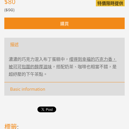
$80
特價限時提供
$90
描述
濃濃的巧克力混入布丁蛋糕中，
嚐得到幸福的巧克力香，
被可可包圍的醇厚滋味
，搭配奶茶、咖啡也相當不錯，是
超紓壓的下午茶點。
Basic information
標籤
: